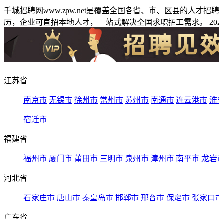
千城招聘网www.zpw.net是覆盖全国各省、市、区县的人
历，企业可直招本地人才，一站式解决全国求职招工需求。 2026
江苏省
南京市
无锡市
徐州市
常州市
苏州市
南通市
连云港市
淮
宿迁市
福建省
福州市
厦门市
莆田市
三明市
泉州市
漳州市
南平市
龙岩
河北省
石家庄市
唐山市
秦皇岛市
邯郸市
邢台市
保定市
张家口
广东省