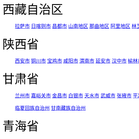
西藏自治区
拉萨市
日喀则市
昌都市
山南地区
那曲地区
阿里地区
林
陕西省
西安市
铜川市
宝鸡市
咸阳市
渭南市
延安市
汉中市
榆林
甘肃省
兰州市
嘉峪关市
金昌市
白银市
天水市
武威市
张掖市
平
临夏回族自治州
甘南藏族自治州
青海省