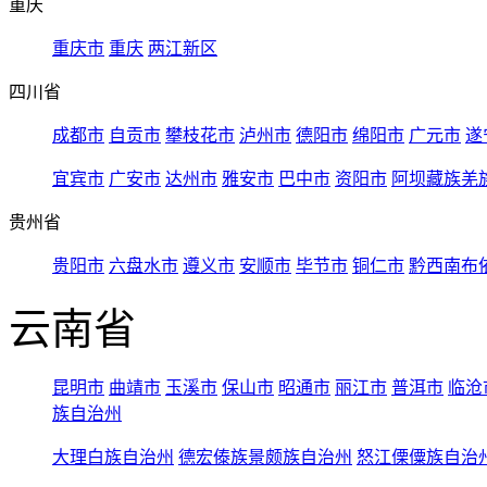
重庆
重庆市
重庆
两江新区
四川省
成都市
自贡市
攀枝花市
泸州市
德阳市
绵阳市
广元市
遂
宜宾市
广安市
达州市
雅安市
巴中市
资阳市
阿坝藏族羌
贵州省
贵阳市
六盘水市
遵义市
安顺市
毕节市
铜仁市
黔西南布
云南省
昆明市
曲靖市
玉溪市
保山市
昭通市
丽江市
普洱市
临沧
族自治州
大理白族自治州
德宏傣族景颇族自治州
怒江傈僳族自治