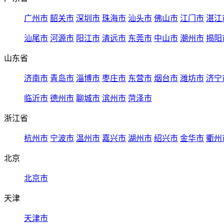
广州市
韶关市
深圳市
珠海市
汕头市
佛山市
江门市
湛江
汕尾市
河源市
阳江市
清远市
东莞市
中山市
潮州市
揭阳
山东省
济南市
青岛市
淄博市
枣庄市
东营市
烟台市
潍坊市
济宁
临沂市
德州市
聊城市
滨州市
菏泽市
浙江省
杭州市
宁波市
温州市
嘉兴市
湖州市
绍兴市
金华市
衢州
北京
北京市
天津
天津市