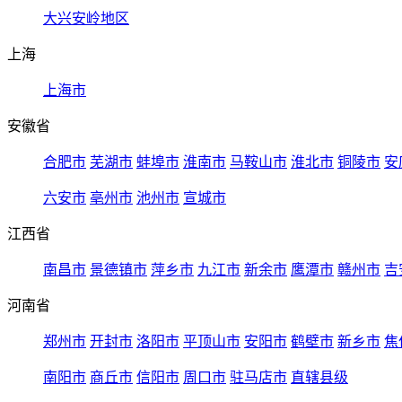
大兴安岭地区
上海
上海市
安徽省
合肥市
芜湖市
蚌埠市
淮南市
马鞍山市
淮北市
铜陵市
安
六安市
亳州市
池州市
宣城市
江西省
南昌市
景德镇市
萍乡市
九江市
新余市
鹰潭市
赣州市
吉
河南省
郑州市
开封市
洛阳市
平顶山市
安阳市
鹤壁市
新乡市
焦
南阳市
商丘市
信阳市
周口市
驻马店市
直辖县级