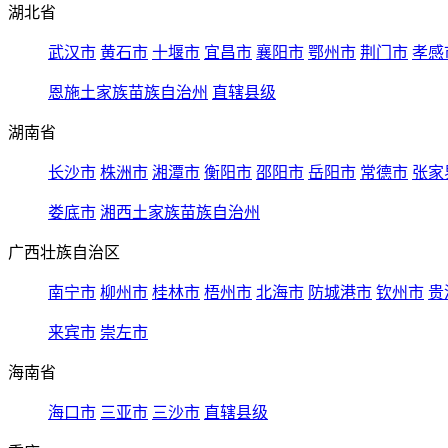
湖北省
武汉市
黄石市
十堰市
宜昌市
襄阳市
鄂州市
荆门市
孝感
恩施土家族苗族自治州
直辖县级
湖南省
长沙市
株洲市
湘潭市
衡阳市
邵阳市
岳阳市
常德市
张家
娄底市
湘西土家族苗族自治州
广西壮族自治区
南宁市
柳州市
桂林市
梧州市
北海市
防城港市
钦州市
贵
来宾市
崇左市
海南省
海口市
三亚市
三沙市
直辖县级