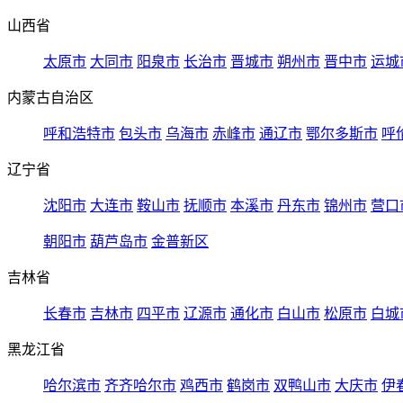
山西省
太原市
大同市
阳泉市
长治市
晋城市
朔州市
晋中市
运城
内蒙古自治区
呼和浩特市
包头市
乌海市
赤峰市
通辽市
鄂尔多斯市
呼
辽宁省
沈阳市
大连市
鞍山市
抚顺市
本溪市
丹东市
锦州市
营口
朝阳市
葫芦岛市
金普新区
吉林省
长春市
吉林市
四平市
辽源市
通化市
白山市
松原市
白城
黑龙江省
哈尔滨市
齐齐哈尔市
鸡西市
鹤岗市
双鸭山市
大庆市
伊