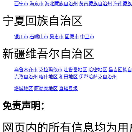
西宁市
海东市
海北藏族自治州
黄南藏族自治州
海南藏族
宁夏回族自治区
银川市
石嘴山市
吴忠市
固原市
中卫市
新疆维吾尔自治区
乌鲁木齐市
克拉玛依市
吐鲁番地区
哈密地区
昌吉回族自
克孜自治州
喀什地区
和田地区
伊犁哈萨克自治州
塔城地区
阿勒泰地区
直辖县级
免责声明：
网页内的所有信息均为用