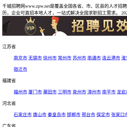
千城招聘网www.zpw.net是覆盖全国各省、市、区县的人
历，企业可直招本地人才，一站式解决全国求职招工需求。 2026
江苏省
南京市
无锡市
徐州市
常州市
苏州市
南通市
连云港市
淮
宿迁市
福建省
福州市
厦门市
莆田市
三明市
泉州市
漳州市
南平市
龙岩
河北省
石家庄市
唐山市
秦皇岛市
邯郸市
邢台市
保定市
张家口
广东省