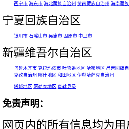
西宁市
海东市
海北藏族自治州
黄南藏族自治州
海南藏族
宁夏回族自治区
银川市
石嘴山市
吴忠市
固原市
中卫市
新疆维吾尔自治区
乌鲁木齐市
克拉玛依市
吐鲁番地区
哈密地区
昌吉回族自
克孜自治州
喀什地区
和田地区
伊犁哈萨克自治州
塔城地区
阿勒泰地区
直辖县级
免责声明：
网页内的所有信息均为用