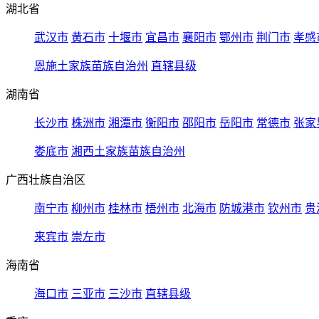
湖北省
武汉市
黄石市
十堰市
宜昌市
襄阳市
鄂州市
荆门市
孝感
恩施土家族苗族自治州
直辖县级
湖南省
长沙市
株洲市
湘潭市
衡阳市
邵阳市
岳阳市
常德市
张家
娄底市
湘西土家族苗族自治州
广西壮族自治区
南宁市
柳州市
桂林市
梧州市
北海市
防城港市
钦州市
贵
来宾市
崇左市
海南省
海口市
三亚市
三沙市
直辖县级