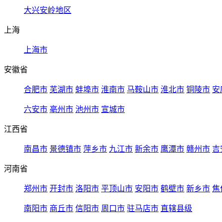
大兴安岭地区
上海
上海市
安徽省
合肥市
芜湖市
蚌埠市
淮南市
马鞍山市
淮北市
铜陵市
安
六安市
亳州市
池州市
宣城市
江西省
南昌市
景德镇市
萍乡市
九江市
新余市
鹰潭市
赣州市
吉
河南省
郑州市
开封市
洛阳市
平顶山市
安阳市
鹤壁市
新乡市
焦
南阳市
商丘市
信阳市
周口市
驻马店市
直辖县级