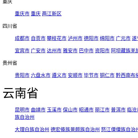
重庆
重庆市
重庆
两江新区
四川省
成都市
自贡市
攀枝花市
泸州市
德阳市
绵阳市
广元市
遂
宜宾市
广安市
达州市
雅安市
巴中市
资阳市
阿坝藏族羌
贵州省
贵阳市
六盘水市
遵义市
安顺市
毕节市
铜仁市
黔西南布
云南省
昆明市
曲靖市
玉溪市
保山市
昭通市
丽江市
普洱市
临沧
族自治州
大理白族自治州
德宏傣族景颇族自治州
怒江傈僳族自治