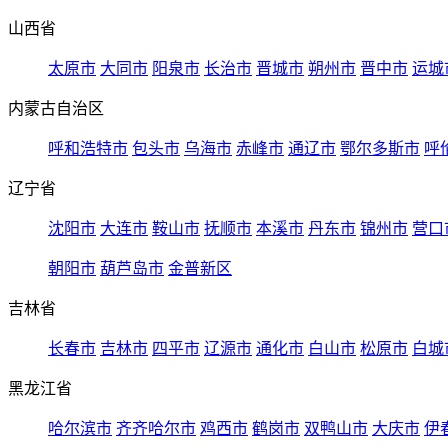
山西省
太原市
大同市
阳泉市
长治市
晋城市
朔州市
晋中市
运城
内蒙古自治区
呼和浩特市
包头市
乌海市
赤峰市
通辽市
鄂尔多斯市
呼
辽宁省
沈阳市
大连市
鞍山市
抚顺市
本溪市
丹东市
锦州市
营口
朝阳市
葫芦岛市
金普新区
吉林省
长春市
吉林市
四平市
辽源市
通化市
白山市
松原市
白城
黑龙江省
哈尔滨市
齐齐哈尔市
鸡西市
鹤岗市
双鸭山市
大庆市
伊