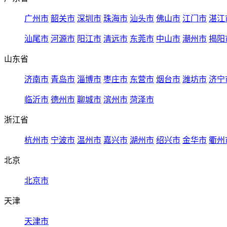
广州市
韶关市
深圳市
珠海市
汕头市
佛山市
江门市
湛江
汕尾市
河源市
阳江市
清远市
东莞市
中山市
潮州市
揭阳
山东省
济南市
青岛市
淄博市
枣庄市
东营市
烟台市
潍坊市
济宁
临沂市
德州市
聊城市
滨州市
菏泽市
浙江省
杭州市
宁波市
温州市
嘉兴市
湖州市
绍兴市
金华市
衢州
北京
北京市
天津
天津市