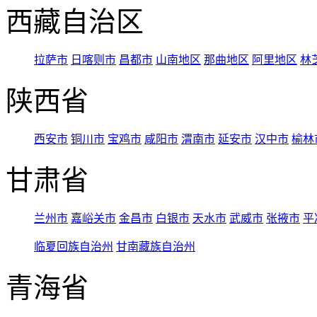
西藏自治区
拉萨市
日喀则市
昌都市
山南地区
那曲地区
阿里地区
林
陕西省
西安市
铜川市
宝鸡市
咸阳市
渭南市
延安市
汉中市
榆林
甘肃省
兰州市
嘉峪关市
金昌市
白银市
天水市
武威市
张掖市
平
临夏回族自治州
甘南藏族自治州
青海省